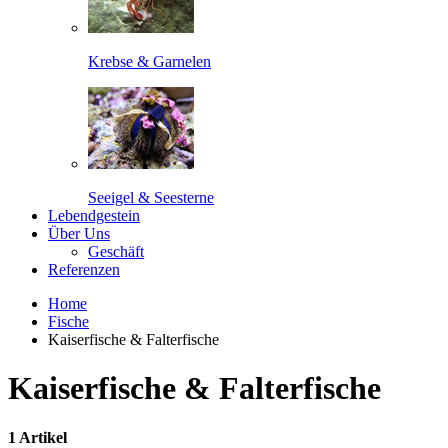
Krebse & Garnelen
Seeigel & Seesterne
Lebendgestein
Über Uns
Geschäft
Referenzen
Home
Fische
Kaiserfische & Falterfische
Kaiserfische & Falterfische
1 Artikel